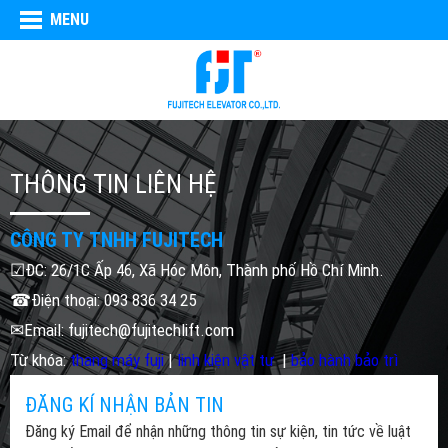
MENU
THÔNG TIN LIÊN HỆ
CÔNG TY TNHH FUJITECH
☑ĐC: 26/1C Ấp 46, Xã Hóc Môn, Thành phố Hồ Chí Minh.
☎Điện thoại: 093 836 34 25
✉Email: fujitech@fujitechlift.com
Từ khóa:
thang máy fuji
|
linh kiện vật tư
|
bảo hành bảo trì
ĐĂNG KÍ NHẬN BẢN TIN
Đăng ký Email để nhận những thông tin sự kiện, tin tức về luật