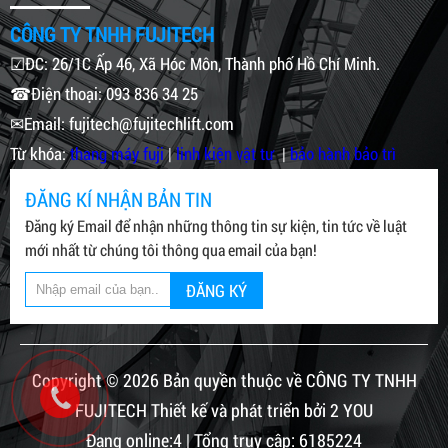
CÔNG TY TNHH FUJITECH
☑ĐC: 26/1C Ấp 46, Xã Hóc Môn, Thành phố Hồ Chí Minh.
☎Điện thoại: 093 836 34 25
✉Email: fujitech@fujitechlift.com
Từ khóa:
thang máy fuji
|
linh kiện vật tư
|
bảo hành bảo trì
ĐĂNG KÍ NHẬN BẢN TIN
Đăng ký Email để nhận những thông tin sự kiện, tin tức về luật
mới nhất từ chúng tôi thông qua email của bạn!
ĐĂNG KÝ
Copyright © 2026 Bản quyền thuộc về CÔNG TY TNHH
FUJITECH Thiết kế và phát triển bởi 2 YOU
Đang online:4 | Tổng truy cập: 6185224