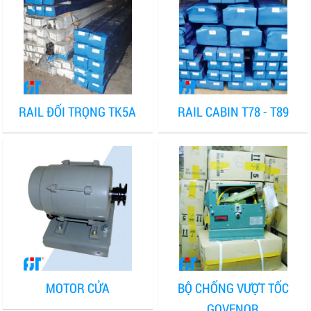
RAIL ĐỐI TRỌNG TK5A
RAIL CABIN T78 - T89
MOTOR CỬA
BỘ CHỐNG VƯỢT TỐC
GOVENOR