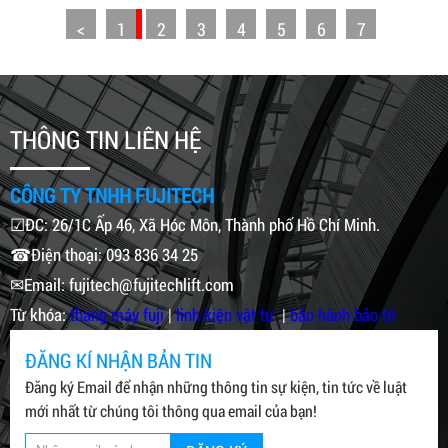
<
1
2
3
4
5
6
7
THÔNG TIN LIÊN HỆ
CÔNG TY TNHH FUJITECH
☑ĐC: 26/1C Ấp 46, Xã Hóc Môn, Thành phố Hồ Chí Minh.
☎Điện thoại: 093 836 34 25
✉Email: fujitech@fujitechlift.com
Từ khóa:
thang máy fuji
|
linh kiện vật tư
|
bảo hành bảo trì
ĐĂNG KÍ NHẬN BẢN TIN
Đăng ký Email để nhận những thông tin sự kiện, tin tức về luật
mới nhất từ chúng tôi thông qua email của bạn!