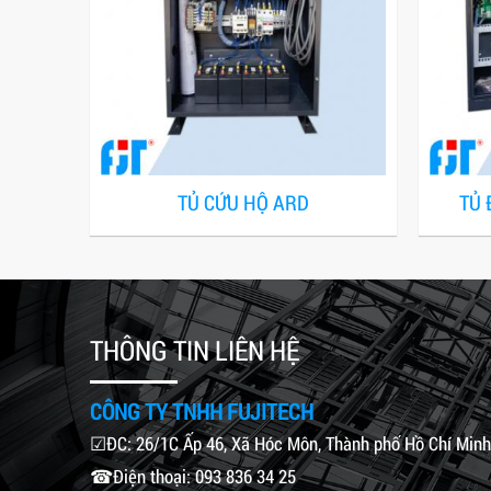
TỦ CỨU HỘ ARD
TỦ 
THÔNG TIN LIÊN HỆ
CÔNG TY TNHH FUJITECH
☑ĐC: 26/1C Ấp 46, Xã Hóc Môn, Thành phố Hồ Chí Minh
☎Điện thoại: 093 836 34 25