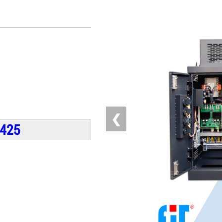
❮
 425