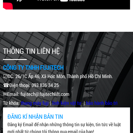
THÔNG TIN LIÊN HỆ
CÔNG TY TNHH FUJITECH
☑ĐC: 26/1C Ấp 46, Xã Hóc Môn, Thành phố Hồ Chí Minh.
☎Điện thoại: 093 836 34 25
✉Email: fujitech@fujitechlift.com
Từ khóa:
thang máy fuji
|
linh kiện vật tư
|
bảo hành bảo trì
ĐĂNG KÍ NHẬN BẢN TIN
Đăng ký Email để nhận những thông tin sự kiện, tin tức về luật
mới nhất từ chúng tôi thông qua email của bạn!