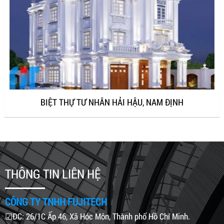
BIỆT THỰ TƯ NHÂN HẢI HẬU, NAM ĐỊNH
THÔNG TIN LIÊN HỆ
CÔNG TY TNHH FUJITECH
☑ĐC: 26/1C Ấp 46, Xã Hóc Môn, Thành phố Hồ Chí Minh.