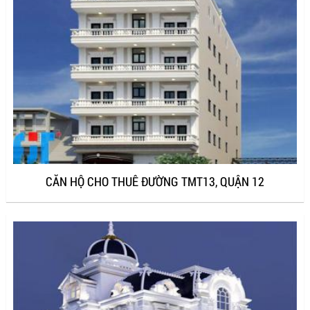
CĂN HỘ CHO THUÊ ĐƯỜNG TMT13, QUẬN 12