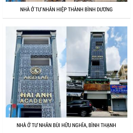
NHÀ Ở TƯ NHÂN HIỆP THÀNH BÌNH DƯƠNG
NHÀ Ở TƯ NHÂN BÙI HỮU NGHĨA, BÌNH THẠNH