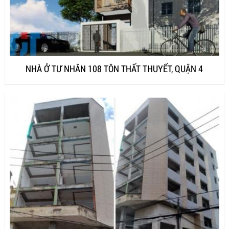
NHÀ Ở TƯ NHÂN 108 TÔN THẤT THUYẾT, QUẬN 4