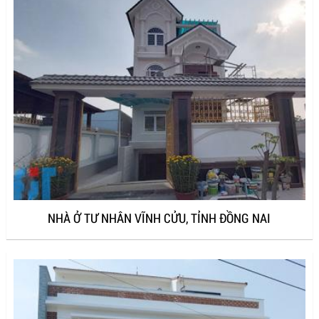
NHÀ Ở TƯ NHÂN VĨNH CỬU, TỈNH ĐỒNG NAI