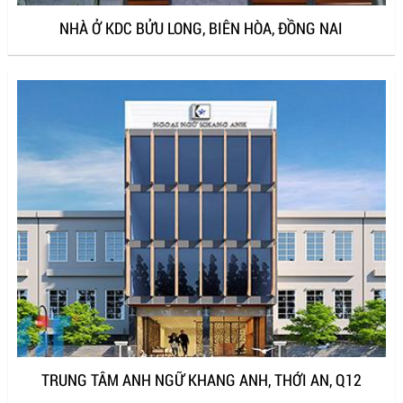
NHÀ Ở KDC BỬU LONG, BIÊN HÒA, ĐỒNG NAI
TRUNG TÂM ANH NGỮ KHANG ANH, THỚI AN, Q12