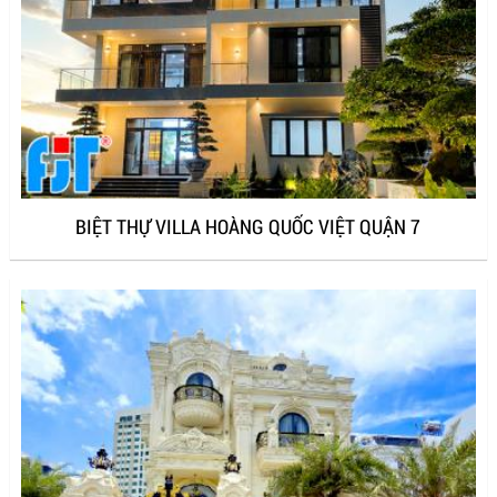
BIỆT THỰ VILLA HOÀNG QUỐC VIỆT QUẬN 7