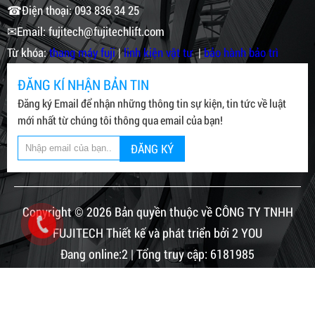
☎Điện thoại: 093 836 34 25
✉Email: fujitech@fujitechlift.com
Từ khóa:
thang máy fuji
|
linh kiện vật tư
|
bảo hành bảo trì
ĐĂNG KÍ NHẬN BẢN TIN
Đăng ký Email để nhận những thông tin sự kiện, tin tức về luật
mới nhất từ chúng tôi thông qua email của bạn!
ĐĂNG KÝ
Copyright © 2026 Bản quyền thuộc về CÔNG TY TNHH
FUJITECH Thiết kế và phát triển bởi 2 YOU
Đang online:2 | Tổng truy cập: 6181985