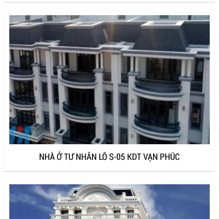
NHÀ Ở TƯ NHÂN LÔ S-05 KDT VẠN PHÚC