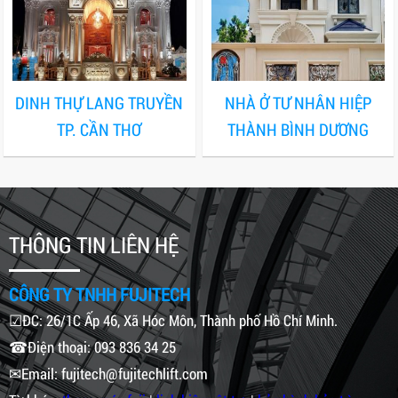
DINH THỰ LANG TRUYỀN
NHÀ Ở TƯ NHÂN HIỆP
TP. CẦN THƠ
THÀNH BÌNH DƯƠNG
THÔNG TIN LIÊN HỆ
CÔNG TY TNHH FUJITECH
☑ĐC: 26/1C Ấp 46, Xã Hóc Môn, Thành phố Hồ Chí Minh.
☎Điện thoại: 093 836 34 25
✉Email: fujitech@fujitechlift.com