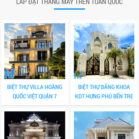
LẮP ĐẶT THANG MÁY TRÊN TOÀN QUỐC
BIỆT THỰ VILLA HOÀNG
BIỆT THỰ ĐĂNG KHOA
QUỐC VIỆT QUẬN 7
KDT HƯNG PHÚ BẾN TRE