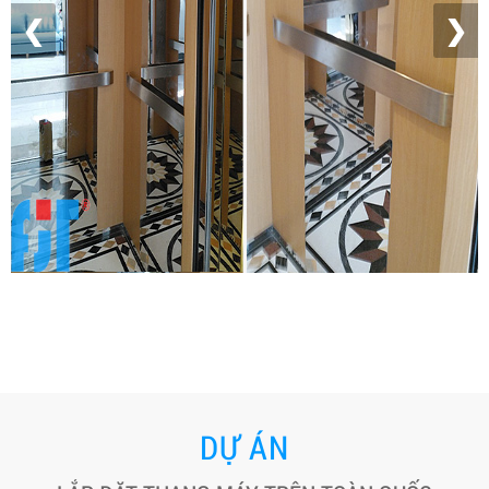
❮
❯
DỰ ÁN