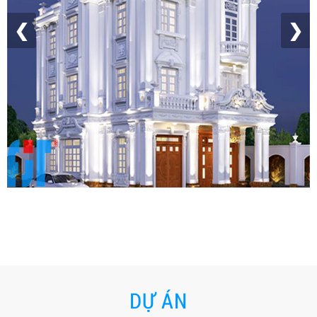
❮
❯
DỰ ÁN