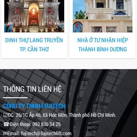
DINH THỰ LANG TRUYỀN
NHÀ Ở TƯ NHÂN HIỆP
TP. CẦN THƠ
THÀNH BÌNH DƯƠNG
THÔNG TIN LIÊN HỆ
CÔNG TY TNHH FUJITECH
☑ĐC: 26/1C Ấp 46, Xã Hóc Môn, Thành phố Hồ Chí Minh.
☎Điện thoại: 093 836 34 25
✉Email: fujitech@fujitechlift.com