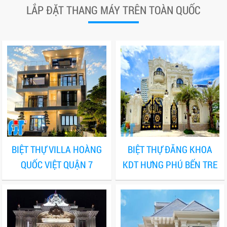
LẮP ĐẶT THANG MÁY TRÊN TOÀN QUỐC
BIỆT THỰ VILLA HOÀNG
BIỆT THỰ ĐĂNG KHOA
QUỐC VIỆT QUẬN 7
KDT HƯNG PHÚ BẾN TRE