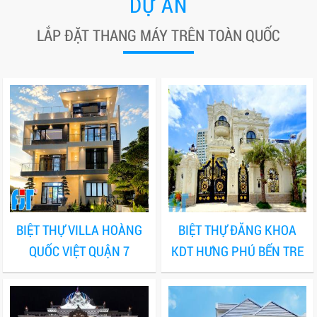
DỰ ÁN
LẮP ĐẶT THANG MÁY TRÊN TOÀN QUỐC
BIỆT THỰ VILLA HOÀNG
BIỆT THỰ ĐĂNG KHOA
QUỐC VIỆT QUẬN 7
KDT HƯNG PHÚ BẾN TRE