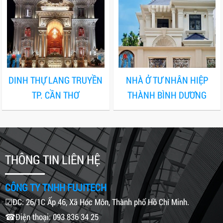
DINH THỰ LANG TRUYỀN
NHÀ Ở TƯ NHÂN HIỆP
TP. CẦN THƠ
THÀNH BÌNH DƯƠNG
THÔNG TIN LIÊN HỆ
CÔNG TY TNHH FUJITECH
☑ĐC: 26/1C Ấp 46, Xã Hóc Môn, Thành phố Hồ Chí Minh.
☎Điện thoại: 093 836 34 25