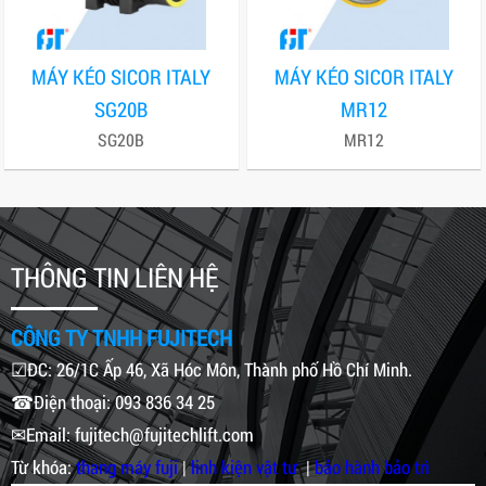
MÁY KÉO SICOR ITALY
MÁY KÉO SICOR ITALY
SG20B
MR12
SG20B
MR12
THÔNG TIN LIÊN HỆ
CÔNG TY TNHH FUJITECH
☑ĐC: 26/1C Ấp 46, Xã Hóc Môn, Thành phố Hồ Chí Minh.
☎Điện thoại: 093 836 34 25
✉Email: fujitech@fujitechlift.com
Từ khóa:
thang máy fuji
|
linh kiện vật tư
|
bảo hành bảo trì