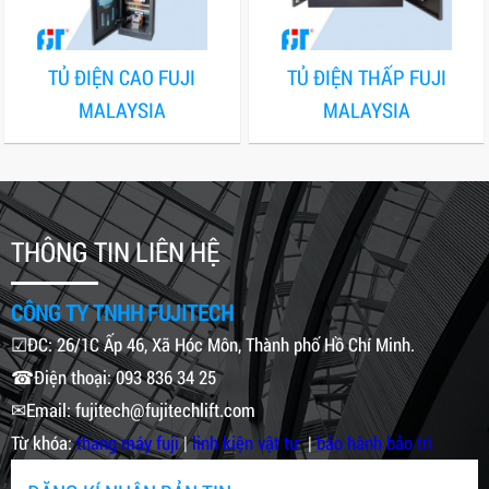
TỦ ĐIỆN CAO FUJI
TỦ ĐIỆN THẤP FUJI
MALAYSIA
MALAYSIA
THÔNG TIN LIÊN HỆ
CÔNG TY TNHH FUJITECH
☑ĐC: 26/1C Ấp 46, Xã Hóc Môn, Thành phố Hồ Chí Minh.
☎Điện thoại: 093 836 34 25
✉Email: fujitech@fujitechlift.com
Từ khóa:
thang máy fuji
|
linh kiện vật tư
|
bảo hành bảo trì