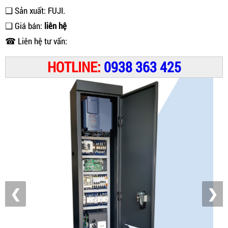
❑ Sản xuất: FUJI.
❑ Giá bán:
liên hệ
☎ Liên hệ tư vấn:
HOTLINE:
0938 363 425
❮
❯