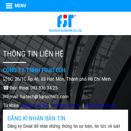
MENU
THÔNG TIN LIÊN HỆ
CÔNG TY TNHH FUJITECH
☑ĐC: 26/1C Ấp 46, Xã Hóc Môn, Thành phố Hồ Chí Minh.
☎Điện thoại: 093 836 34 25
✉Email: fujitech@fujitechlift.com
Từ khóa:
thang máy fuji
|
linh kiện vật tư
|
bảo hành bảo trì
ĐĂNG KÍ NHẬN BẢN TIN
Đăng ký Email để nhận những thông tin sự kiện, tin tức về luật