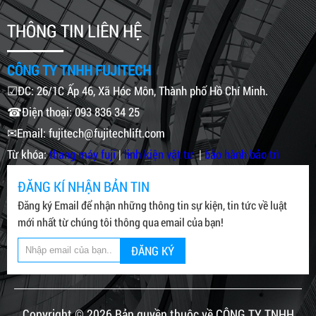
THÔNG TIN LIÊN HỆ
CÔNG TY TNHH FUJITECH
☑ĐC: 26/1C Ấp 46, Xã Hóc Môn, Thành phố Hồ Chí Minh.
☎Điện thoại: 093 836 34 25
✉Email: fujitech@fujitechlift.com
Từ khóa:
thang máy fuji
|
linh kiện vật tư
|
bảo hành bảo trì
ĐĂNG KÍ NHẬN BẢN TIN
Đăng ký Email để nhận những thông tin sự kiện, tin tức về luật
mới nhất từ chúng tôi thông qua email của bạn!
ĐĂNG KÝ
Copyright © 2026 Bản quyền thuộc về CÔNG TY TNHH