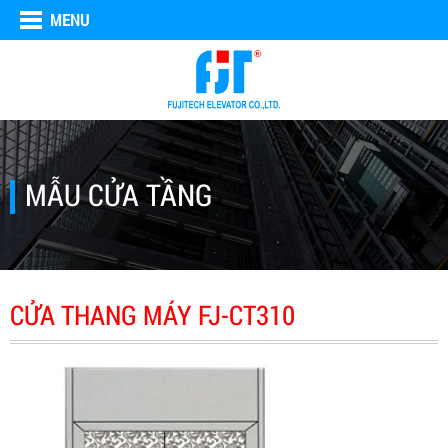
MENU
MẪU CỬA TẦNG
CỬA THANG MÁY FJ-CT310