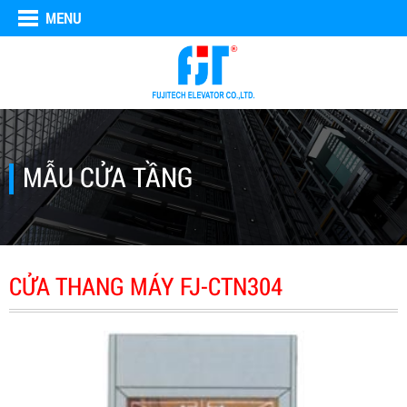
MENU
MẪU CỬA TẦNG
CỬA THANG MÁY FJ-CTN304