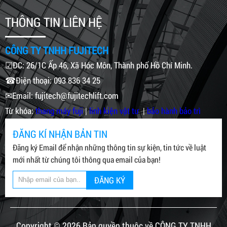
THÔNG TIN LIÊN HỆ
CÔNG TY TNHH FUJITECH
☑ĐC: 26/1C Ấp 46, Xã Hóc Môn, Thành phố Hồ Chí Minh.
☎Điện thoại: 093 836 34 25
✉Email: fujitech@fujitechlift.com
Từ khóa:
thang máy fuji
|
linh kiện vật tư
|
bảo hành bảo trì
ĐĂNG KÍ NHẬN BẢN TIN
Đăng ký Email để nhận những thông tin sự kiện, tin tức về luật
mới nhất từ chúng tôi thông qua email của bạn!
ĐĂNG KÝ
Copyright © 2026 Bản quyền thuộc về CÔNG TY TNHH