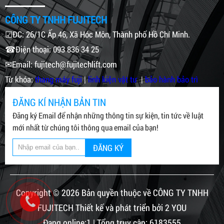
CÔNG TY TNHH FUJITECH
☑ĐC: 26/1C Ấp 46, Xã Hóc Môn, Thành phố Hồ Chí Minh.
☎Điện thoại: 093 836 34 25
✉Email: fujitech@fujitechlift.com
Từ khóa:
thang máy fuji
|
linh kiện vật tư
|
bảo hành bảo trì
ĐĂNG KÍ NHẬN BẢN TIN
Đăng ký Email để nhận những thông tin sự kiện, tin tức về luật
mới nhất từ chúng tôi thông qua email của bạn!
ĐĂNG KÝ
Copyright © 2026 Bản quyền thuộc về CÔNG TY TNHH
FUJITECH Thiết kế và phát triển bởi 2 YOU
Đang online:1 | Tổng truy cập: 6183555