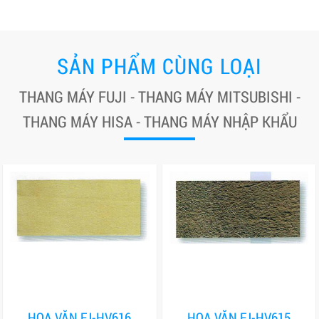
SẢN PHẨM CÙNG LOẠI
THANG MÁY FUJI - THANG MÁY MITSUBISHI -
THANG MÁY HISA - THANG MÁY NHẬP KHẨU
HOA VĂN FJ-HV616
HOA VĂN FJ-HV615