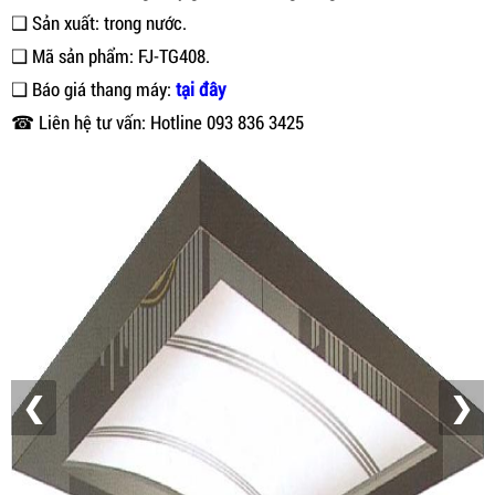
❑ Sản xuất: trong nước.
❑ Mã sản phẩm: FJ-TG408.
❑ Báo giá thang máy:
tại đây
☎ Liên hệ tư vấn: Hotline 093 836 3425
❮
❯