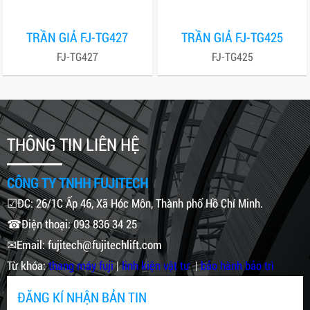
TRẦN GIẢ FJ-TG427
TRẦN GIẢ FJ-TG425
FJ-TG427
FJ-TG425
THÔNG TIN LIÊN HỆ
CÔNG TY TNHH FUJITECH
☑ĐC: 26/1C Ấp 46, Xã Hóc Môn, Thành phố Hồ Chí Minh.
☎Điện thoại: 093 836 34 25
✉Email: fujitech@fujitechlift.com
Từ khóa:
thang máy fuji
|
linh kiện vật tư
|
bảo hành bảo trì
ĐĂNG KÍ NHẬN BẢN TIN