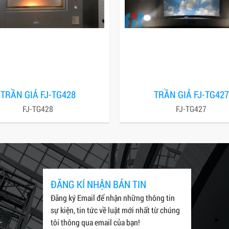
TRẦN GIẢ FJ-TG428
TRẦN GIẢ FJ-TG427
FJ-TG428
FJ-TG427
ĐĂNG KÍ NHẬN BẢN TIN
Đăng ký Email để nhận những thông tin
sự kiện, tin tức về luật mới nhất từ chúng
.
tôi thông qua email của bạn!