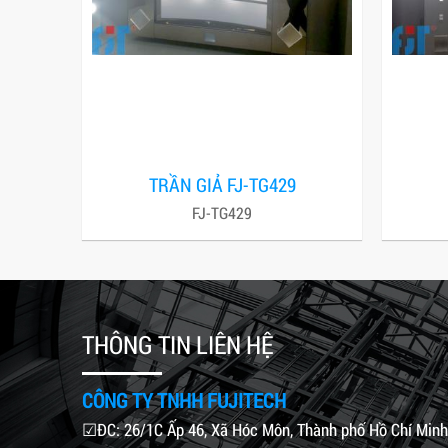
TRẦN GIẢ FJ-TG429
FJ-TG429
THÔNG TIN LIÊN HỆ
CÔNG TY TNHH FUJITECH
☑ĐC: 26/1C Ấp 46, Xã Hóc Môn, Thành phố Hồ Chí Minh