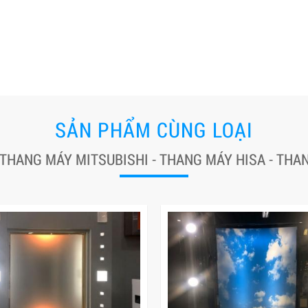
SẢN PHẨM CÙNG LOẠI
 THANG MÁY MITSUBISHI - THANG MÁY HISA - TH