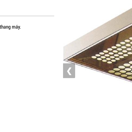
t thang máy.
❮