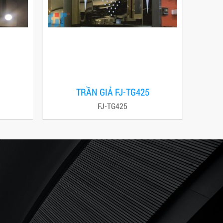
TRẦN GIẢ FJ-TG425
FJ-TG425