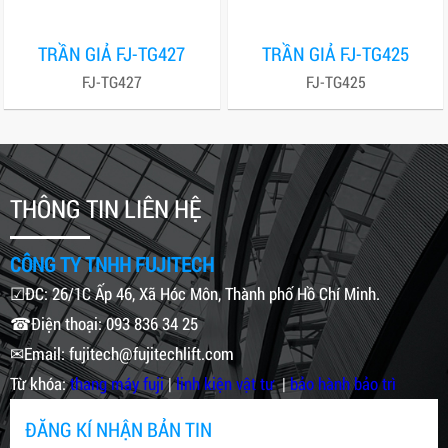
TRẦN GIẢ FJ-TG427
TRẦN GIẢ FJ-TG425
FJ-TG427
FJ-TG425
THÔNG TIN LIÊN HỆ
CÔNG TY TNHH FUJITECH
☑ĐC: 26/1C Ấp 46, Xã Hóc Môn, Thành phố Hồ Chí Minh.
☎Điện thoại: 093 836 34 25
✉Email: fujitech@fujitechlift.com
Từ khóa:
thang máy fuji
|
linh kiện vật tư
|
bảo hành bảo trì
ĐĂNG KÍ NHẬN BẢN TIN