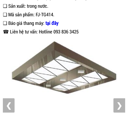
❑ Sản xuất: trong nước.
❑ Mã sản phẩm: FJ-TG414.
❑ Báo giá thang máy:
tại đây
☎ Liên hệ tư vấn: Hotline 093 836 3425
❮
❯