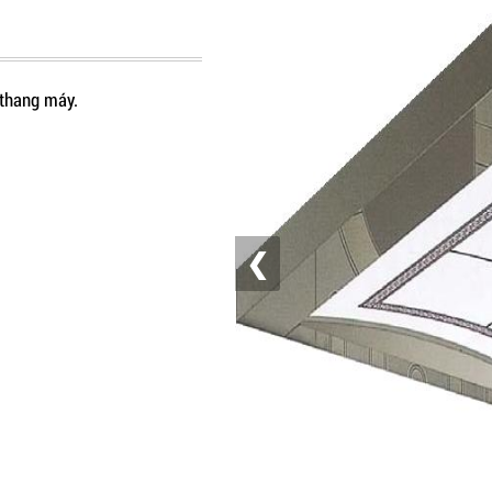
t thang máy.
❮