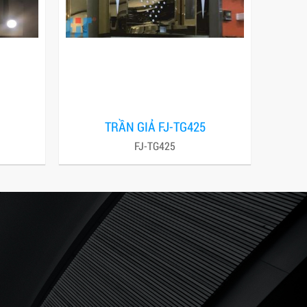
TRẦN GIẢ FJ-TG425
FJ-TG425