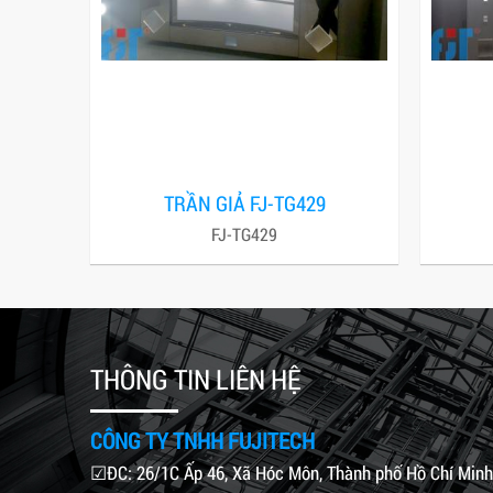
TRẦN GIẢ FJ-TG429
FJ-TG429
THÔNG TIN LIÊN HỆ
CÔNG TY TNHH FUJITECH
☑ĐC: 26/1C Ấp 46, Xã Hóc Môn, Thành phố Hồ Chí Minh