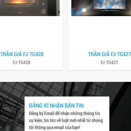
TRẦN GIẢ FJ-TG428
TRẦN GIẢ FJ-TG427
FJ-TG428
FJ-TG427
ĐĂNG KÍ NHẬN BẢN TIN
Đăng ký Email để nhận những thông tin
sự kiện, tin tức về luật mới nhất từ chúng
.
tôi thông qua email của bạn!