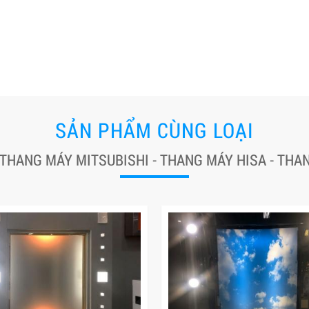
SẢN PHẨM CÙNG LOẠI
 THANG MÁY MITSUBISHI - THANG MÁY HISA - TH