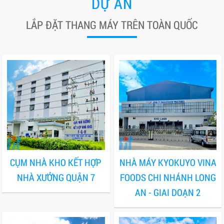
DỰ ÁN
LẮP ĐẶT THANG MÁY TRÊN TOÀN QUỐC
CỤM NHÀ KHO KẾT HỢP
NHÀ MÁY KYOKUYO VINA
NHÀ XƯỞNG QUẬN 7
FOODS CHI NHÁNH LONG
AN - GIAI DOẠN 2