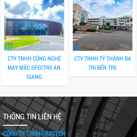
CTY TNHH CÔNG NGHỆ
CTY TNHH TỶ THÀNH BA
MAY MẶC SPECTRE AN
TRI BẾN TRE
GIANG
THÔNG TIN LIÊN HỆ
CÔNG TY TNHH FUJITECH