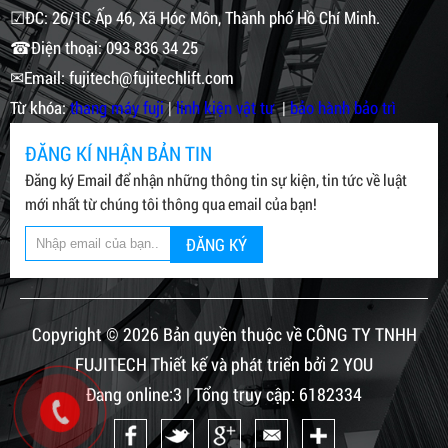
☑ĐC: 26/1C Ấp 46, Xã Hóc Môn, Thành phố Hồ Chí Minh.
☎Điện thoại: 093 836 34 25
✉Email: fujitech@fujitechlift.com
Từ khóa:
thang máy fuji
|
linh kiện vật tư
|
bảo hành bảo trì
ĐĂNG KÍ NHẬN BẢN TIN
Đăng ký Email để nhận những thông tin sự kiện, tin tức về luật
mới nhất từ chúng tôi thông qua email của bạn!
ĐĂNG KÝ
Copyright © 2026 Bản quyền thuộc về CÔNG TY TNHH
FUJITECH Thiết kế và phát triển bởi 2 YOU
Đang online:3 | Tổng truy cập: 6182334