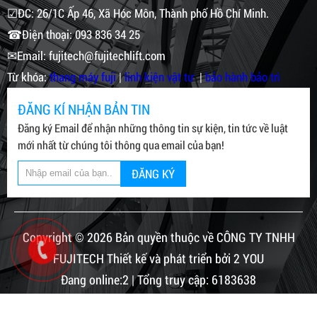
☑ĐC: 26/1C Ấp 46, Xã Hóc Môn, Thành phố Hồ Chí Minh.
☎Điện thoại: 093 836 34 25
✉Email: fujitech@fujitechlift.com
Từ khóa:
thang máy fuji
|
linh kiện vật tư
|
bảo hành bảo trì
ĐĂNG KÍ NHẬN BẢN TIN
Đăng ký Email để nhận những thông tin sự kiện, tin tức về luật
mới nhất từ chúng tôi thông qua email của bạn!
ĐĂNG KÝ
Copyright © 2026 Bản quyền thuộc về CÔNG TY TNHH
FUJITECH Thiết kế và phát triển bởi 2 YOU
Đang online:2 | Tổng truy cập: 6183638