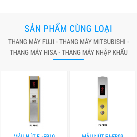
SẢN PHẨM CÙNG LOẠI
THANG MÁY FUJI - THANG MÁY MITSUBISHI -
THANG MÁY HISA - THANG MÁY NHẬP KHẨU
MẪU NÚT FJ-FB10
MẪU NÚT FJ-FB09