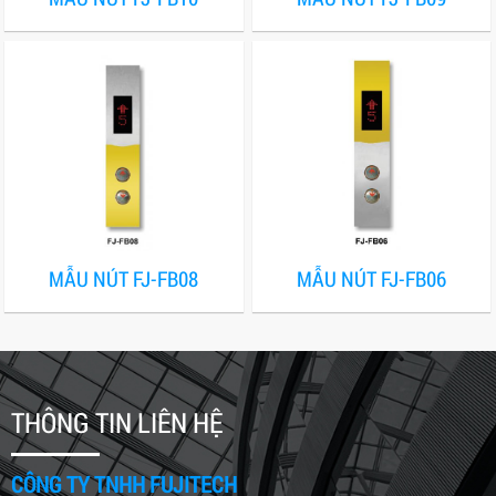
MẪU NÚT FJ-FB08
MẪU NÚT FJ-FB06
THÔNG TIN LIÊN HỆ
CÔNG TY TNHH FUJITECH