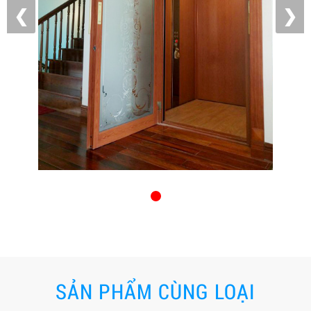
❮
❯
SẢN PHẨM CÙNG LOẠI