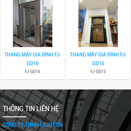
THANG MÁY GIA ĐÌNH FJ-
THANG MÁY GIA ĐÌNH FJ-
GD16
GD15
FJ-GD16
FJ-GD15
THÔNG TIN LIÊN HỆ
CÔNG TY TNHH FUJITECH