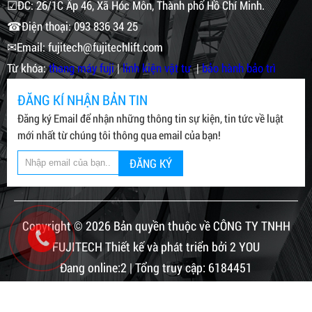
☑ĐC: 26/1C Ấp 46, Xã Hóc Môn, Thành phố Hồ Chí Minh.
☎Điện thoại: 093 836 34 25
✉Email: fujitech@fujitechlift.com
Từ khóa:
thang máy fuji
|
linh kiện vật tư
|
bảo hành bảo trì
ĐĂNG KÍ NHẬN BẢN TIN
Đăng ký Email để nhận những thông tin sự kiện, tin tức về luật
mới nhất từ chúng tôi thông qua email của bạn!
ĐĂNG KÝ
Copyright © 2026 Bản quyền thuộc về CÔNG TY TNHH
FUJITECH Thiết kế và phát triển bởi 2 YOU
Đang online:2 | Tổng truy cập: 6184451