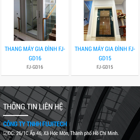
THANG MÁY GIA ĐÌNH FJ-
THANG MÁY GIA ĐÌNH FJ-
GD16
GD15
FJ-GD16
FJ-GD15
THÔNG TIN LIÊN HỆ
CÔNG TY TNHH FUJITECH
☑ĐC: 26/1C Ấp 46, Xã Hóc Môn, Thành phố Hồ Chí Minh.