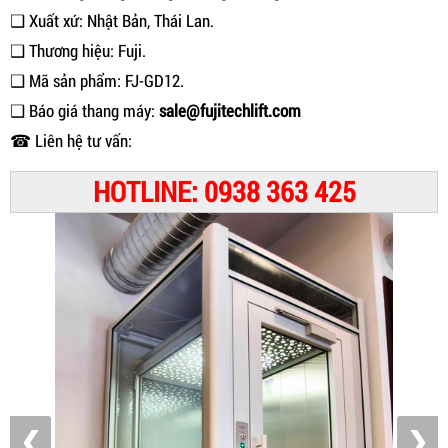
❑ Xuất xứ: Nhật Bản, Thái Lan.
❑ Thương hiệu: Fuji.
❑ Mã sản phẩm: FJ-GD12.
❑ Báo giá thang máy:
sale@fujitechlift.com
☎ Liên hệ tư vấn:
HOTLINE: 0938 363 425
❮
❯