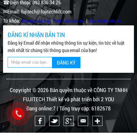
☎Điện thoại: 093 836 34 25
✉Email: fujitech@fujitechlift.com
Từ khóa:
thang máy fuji
|
linh kiện vật tư
|
bảo hành bảo trì
ĐĂNG KÍ NHẬN BẢN TIN
Đăng ký Email để nhận những thông tin sự kiện, tin tức về luật
mới nhất từ chúng tôi thông qua email của bạn!
ĐĂNG KÝ
Copyright © 2026 Bản quyền thuộc về CÔNG TY TNHH
FUJITECH Thiết kế và phát triển bởi 2 YOU
Đang online:7 | Tổng truy cập: 6182678