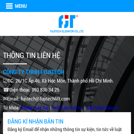
MENU
THÔNG TIN LIÊN HỆ
CÔNG TY TNHH FUJITECH
☑ĐC: 26/1C Ấp 46, Xã Hóc Môn, Thành phố Hồ Chí Minh.
☎Điện thoại: 093 836 34 25
✉Email: fujitech@fujitechlift.com
Từ khóa:
thang máy fuji
|
linh kiện vật tư
|
bảo hành bảo trì
ĐĂNG KÍ NHẬN BẢN TIN
Đăng ký Email để nhận những thông tin sự kiện, tin tức về luật