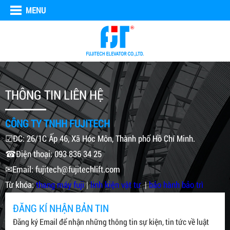
MENU
THÔNG TIN LIÊN HỆ
CÔNG TY TNHH FUJITECH
☑ĐC: 26/1C Ấp 46, Xã Hóc Môn, Thành phố Hồ Chí Minh.
☎Điện thoại: 093 836 34 25
✉Email: fujitech@fujitechlift.com
Từ khóa:
thang máy fuji
|
linh kiện vật tư
|
bảo hành bảo trì
ĐĂNG KÍ NHẬN BẢN TIN
Đăng ký Email để nhận những thông tin sự kiện, tin tức về luật