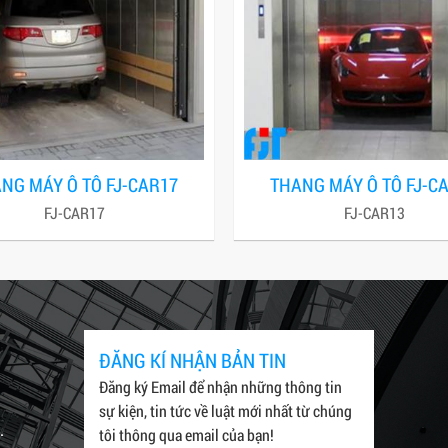
NG MÁY Ô TÔ FJ-CAR17
THANG MÁY Ô TÔ FJ-C
FJ-CAR17
FJ-CAR13
ĐĂNG KÍ NHẬN BẢN TIN
Đăng ký Email để nhận những thông tin
sự kiện, tin tức về luật mới nhất từ chúng
.
tôi thông qua email của bạn!