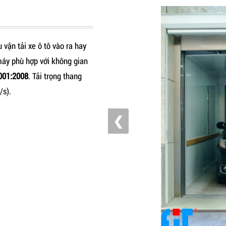
u vận tải xe ô tô vào ra hay
 máy phù hợp với không gian
001:2008
. Tải trọng thang
/s).
❮