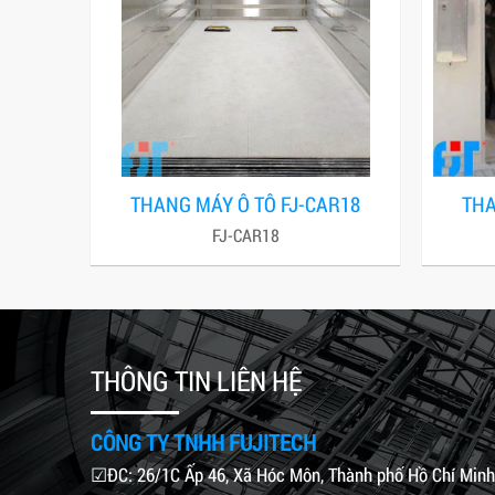
THANG MÁY Ô TÔ FJ-CAR18
THA
FJ-CAR18
THÔNG TIN LIÊN HỆ
CÔNG TY TNHH FUJITECH
☑ĐC: 26/1C Ấp 46, Xã Hóc Môn, Thành phố Hồ Chí Minh