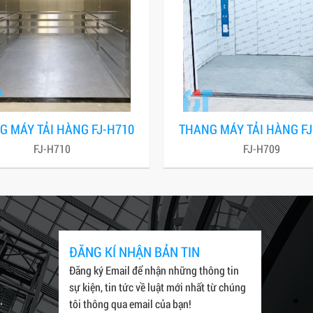
G MÁY TẢI HÀNG FJ-H710
THANG MÁY TẢI HÀNG FJ
FJ-H710
FJ-H709
ĐĂNG KÍ NHẬN BẢN TIN
Đăng ký Email để nhận những thông tin
sự kiện, tin tức về luật mới nhất từ chúng
.
tôi thông qua email của bạn!