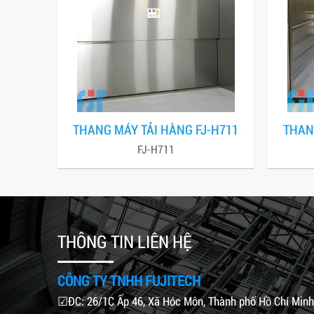
THANG MÁY TẢI HÀNG FJ-H711
THAN
FJ-H711
THÔNG TIN LIÊN HỆ
CÔNG TY TNHH FUJITECH
☑ĐC: 26/1C Ấp 46, Xã Hóc Môn, Thành phố Hồ Chí Minh