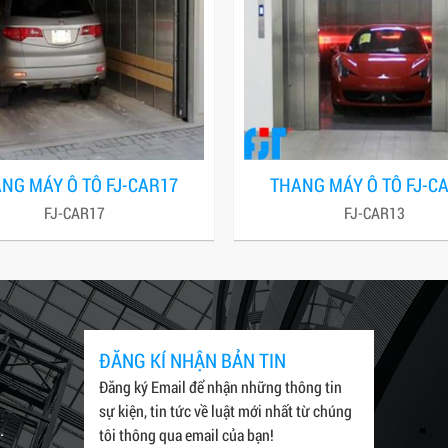
NG MÁY Ô TÔ FJ-CAR17
THANG MÁY Ô TÔ FJ-C
FJ-CAR17
FJ-CAR13
ĐĂNG KÍ NHẬN BẢN TIN
Đăng ký Email để nhận những thông tin
sự kiện, tin tức về luật mới nhất từ chúng
.
tôi thông qua email của bạn!