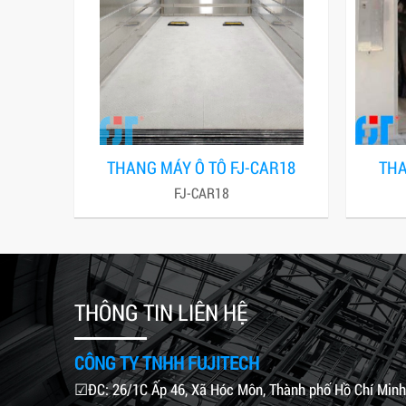
THANG MÁY Ô TÔ FJ-CAR18
THA
FJ-CAR18
THÔNG TIN LIÊN HỆ
CÔNG TY TNHH FUJITECH
☑ĐC: 26/1C Ấp 46, Xã Hóc Môn, Thành phố Hồ Chí Minh