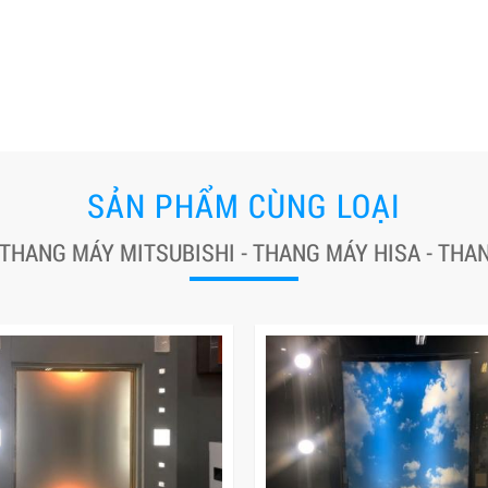
SẢN PHẨM CÙNG LOẠI
 THANG MÁY MITSUBISHI - THANG MÁY HISA - TH