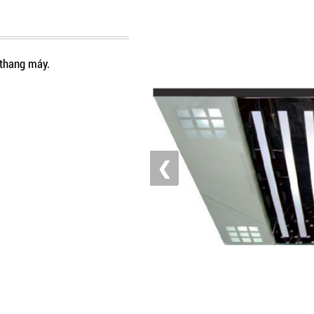
t thang máy.
❮