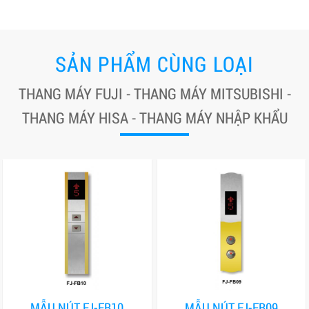
SẢN PHẨM CÙNG LOẠI
THANG MÁY FUJI - THANG MÁY MITSUBISHI -
THANG MÁY HISA - THANG MÁY NHẬP KHẨU
MẪU NÚT FJ-FB10
MẪU NÚT FJ-FB09