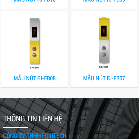
MẪU NÚT FJ-FB08
MẪU NÚT FJ-FB07
THÔNG TIN LIÊN HỆ
CÔNG TY TNHH FUJITECH