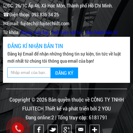
☑ĐC: 26/1C Ấp 46, Xã Hóc Môn, Thành phố Hồ Chí Minh.
☎Điện thoại: 093 836 34 25
✉Email: fujitech@fujitechlift.com
Từ khóa:
thang máy fuji
|
linh kiện vật tư
|
bảo hành bảo trì
ĐĂNG KÍ NHẬN BẢN TIN
Đăng ký Email để nhận những thông tin sự kiện, tin tức về luật
mới nhất từ chúng tôi thông qua email của bạn!
ĐĂNG KÝ
Copyright © 2026 Bản quyền thuộc về CÔNG TY TNHH
FUJITECH Thiết kế và phát triển bởi 2 YOU
Đang online:2 | Tổng truy cập: 6181791