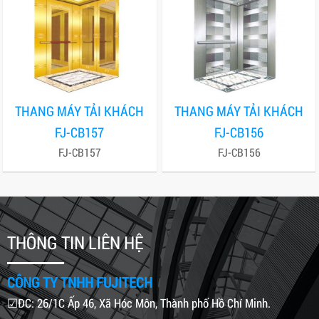
THANG MÁY TẢI KHÁCH
THANG MÁY TẢI KHÁCH
FJ-CB157
FJ-CB156
FJ-CB157
FJ-CB156
THÔNG TIN LIÊN HỆ
CÔNG TY TNHH FUJITECH
☑ĐC: 26/1C Ấp 46, Xã Hóc Môn, Thành phố Hồ Chí Minh.