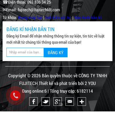
☎Điện thoại: 093 836 34 25
✉Email: fujitech@fujitechlift.com
Từ khóa:
thang máy fuji
|
linh kiện vật tư
|
bảo hành bảo trì
ĐĂNG KÍ NHẬN BẢN TIN
Đăng ký Email để nhận những thông tin sự kiện, tin tức về luật
mới nhất từ chúng tôi thông qua email của bạn!
ĐĂNG KÝ
Copyright © 2026 Bản quyền thuộc về CÔNG TY TNHH
FUJITECH Thiết kế và phát triển bởi 2 YOU
Đang online:6 | Tổng truy cập: 6182114