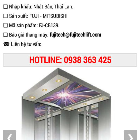
❑ Nhập khẩu: Nhật Bản, Thái Lan.
❑ Sản xuất: FUJI - MITSUBISHI
❑ Mã sản phẩm: FJ-CB139.
❑ Báo giá thang máy:
fujitech@fujitechlift.com
☎ Liên hệ tư vấn:
HOTLINE: 0938 363 425
❮
❯