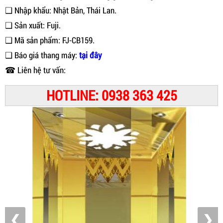
❑ Nhập khẩu: Nhật Bản, Thái Lan.
❑ Sản xuất: Fuji.
❑ Mã sản phẩm: FJ-CB159.
❑ Báo giá thang máy:
tại đây
☎ Liên hệ tư vấn:
HOTLINE: 0938 363 425
❮
❯