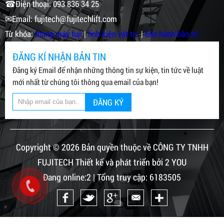
☎Điện thoại: 093 836 34 25
✉Email: fujitech@fujitechlift.com
Từ khóa:
thang máy fuji
|
linh kiện vật tư
|
bảo hành bảo trì
ĐĂNG KÍ NHẬN BẢN TIN
Đăng ký Email để nhận những thông tin sự kiện, tin tức về luật
mới nhất từ chúng tôi thông qua email của bạn!
ĐĂNG KÝ
Copyright © 2026 Bản quyền thuộc về CÔNG TY TNHH
FUJITECH Thiết kế và phát triển bởi 2 YOU
Đang online:2 | Tổng truy cập: 6183505