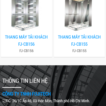
THANG MÁY TẢI KHÁCH
THANG MÁY TẢI KHÁCH
FJ-CB156
FJ-CB155
FJ-CB156
FJ-CB155
THÔNG TIN LIÊN HỆ
CÔNG TY TNHH FUJITECH
☑ĐC: 26/1C Ấp 46, Xã Hóc Môn, Thành phố Hồ Chí Minh.