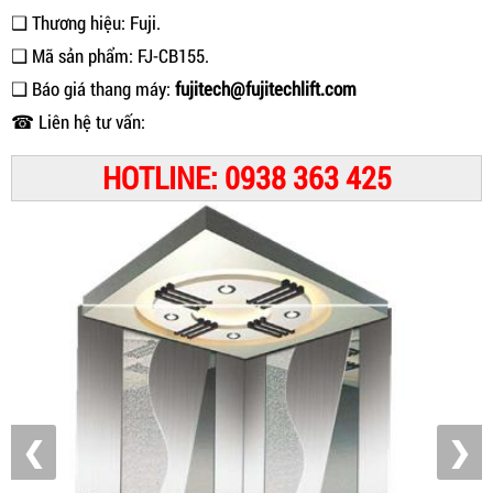
❑ Thương hiệu: Fuji.
❑ Mã sản phẩm: FJ-CB155.
❑ Báo giá thang máy:
fujitech@fujitechlift.com
☎ Liên hệ tư vấn:
HOTLINE: 0938 363 425
❮
❯