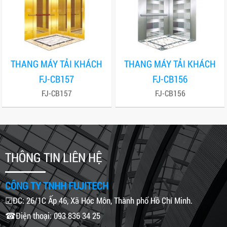
THANG MÁY TẢI KHÁCH
THANG MÁY TẢI KHÁCH
FJ-CB157
FJ-CB156
FJ-CB157
FJ-CB156
THÔNG TIN LIÊN HỆ
CÔNG TY TNHH FUJITECH
☑ĐC: 26/1C Ấp 46, Xã Hóc Môn, Thành phố Hồ Chí Minh.
☎Điện thoại: 093 836 34 25