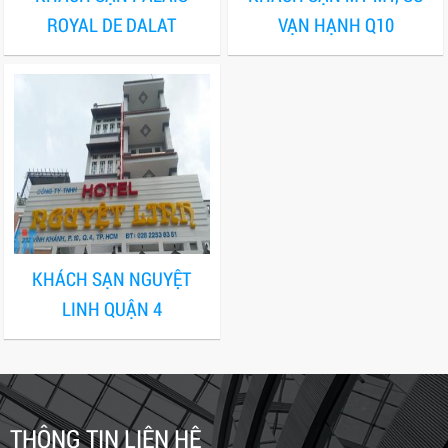
ROYAL DE DALAT
VẠN HẠNH Q10
KHÁCH SẠN NGUYỆT
LINH QUẬN 4
THÔNG TIN LIÊN HỆ