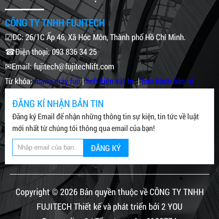
CÔNG TY TNHH FUJITECH
☑ĐC: 26/1C Ấp 46, Xã Hóc Môn, Thành phố Hồ Chí Minh.
☎Điện thoại: 093 836 34 25
✉Email: fujitech@fujitechlift.com
Từ khóa:
thang máy fuji
|
linh kiện vật tư
|
bảo hành bảo trì
ĐĂNG KÍ NHẬN BẢN TIN
Đăng ký Email để nhận những thông tin sự kiện, tin tức về luật
mới nhất từ chúng tôi thông qua email của bạn!
ĐĂNG KÝ
Copyright © 2026 Bản quyền thuộc về CÔNG TY TNHH
FUJITECH Thiết kế và phát triển bởi 2 YOU