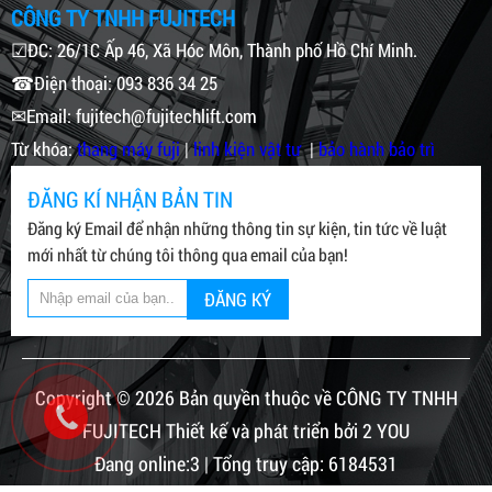
CÔNG TY TNHH FUJITECH
☑ĐC: 26/1C Ấp 46, Xã Hóc Môn, Thành phố Hồ Chí Minh.
☎Điện thoại: 093 836 34 25
✉Email: fujitech@fujitechlift.com
Từ khóa:
thang máy fuji
|
linh kiện vật tư
|
bảo hành bảo trì
ĐĂNG KÍ NHẬN BẢN TIN
Đăng ký Email để nhận những thông tin sự kiện, tin tức về luật
mới nhất từ chúng tôi thông qua email của bạn!
ĐĂNG KÝ
Copyright © 2026 Bản quyền thuộc về CÔNG TY TNHH
FUJITECH Thiết kế và phát triển bởi 2 YOU
Đang online:3 | Tổng truy cập: 6184531