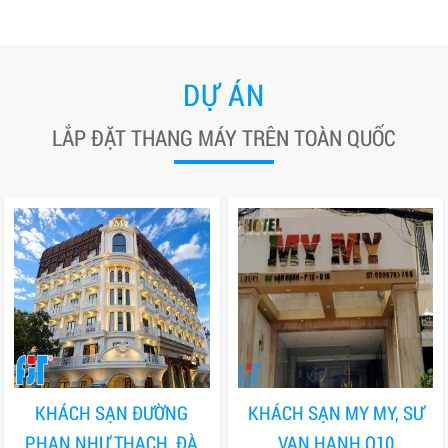
DỰ ÁN
LẮP ĐẶT THANG MÁY TRÊN TOÀN QUỐC
KHÁCH SẠN ĐƯỜNG
KHÁCH SẠN MY MY, SƯ
PHAN NHƯ THẠCH, ĐÀ
VẠN HẠNH Q10