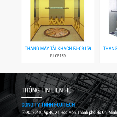
THANG MÁY TẢI KHÁCH FJ-CB159
THANG
FJ-CB159
THÔNG TIN LIÊN HỆ
CÔNG TY TNHH FUJITECH
☑ĐC: 26/1C Ấp 46, Xã Hóc Môn, Thành phố Hồ Chí Minh