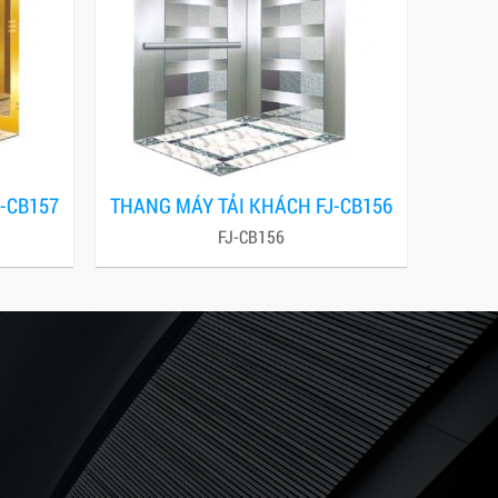
-CB157
THANG MÁY TẢI KHÁCH FJ-CB156
FJ-CB156