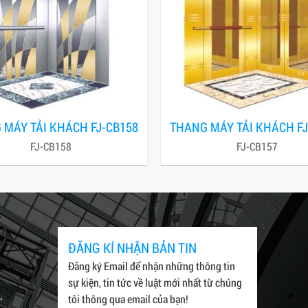
 MÁY TẢI KHÁCH FJ-CB158
THANG MÁY TẢI KHÁCH FJ
FJ-CB158
FJ-CB157
ĐĂNG KÍ NHẬN BẢN TIN
Đăng ký Email để nhận những thông tin
sự kiện, tin tức về luật mới nhất từ chúng
.
tôi thông qua email của bạn!