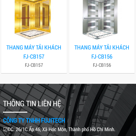
THANG MÁY TẢI KHÁCH
THANG MÁY TẢI KHÁCH
FJ-CB157
FJ-CB156
FJ-CB157
FJ-CB156
THÔNG TIN LIÊN HỆ
CÔNG TY TNHH FUJITECH
☑ĐC: 26/1C Ấp 46, Xã Hóc Môn, Thành phố Hồ Chí Minh.