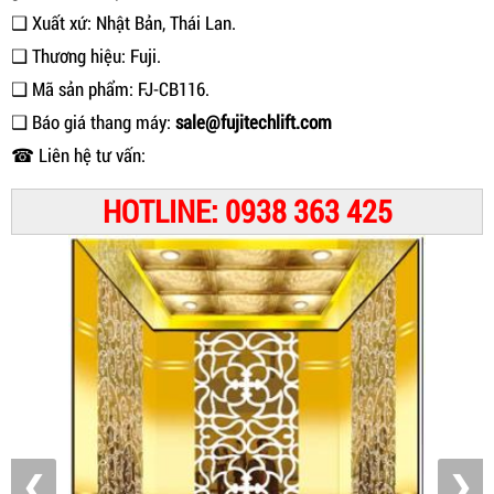
❑ Xuất xứ: Nhật Bản, Thái Lan.
❑ Thương hiệu: Fuji.
❑ Mã sản phẩm: FJ-CB116.
❑ Báo giá thang máy:
sale@fujitechlift.com
☎ Liên hệ tư vấn:
HOTLINE: 0938 363 425
❮
❯