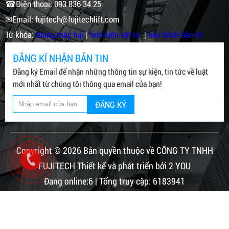
☎Điện thoại: 093 836 34 25
✉Email: fujitech@fujitechlift.com
Từ khóa:
thang máy fuji
|
linh kiện vật tư
|
bảo hành bảo trì
ĐĂNG KÍ NHẬN BẢN TIN
Đăng ký Email để nhận những thông tin sự kiện, tin tức về luật
mới nhất từ chúng tôi thông qua email của bạn!
ĐĂNG KÝ
Copyright © 2026 Bản quyền thuộc về CÔNG TY TNHH
FUJITECH Thiết kế và phát triển bởi 2 YOU
Đang online:6 | Tổng truy cập: 6183941