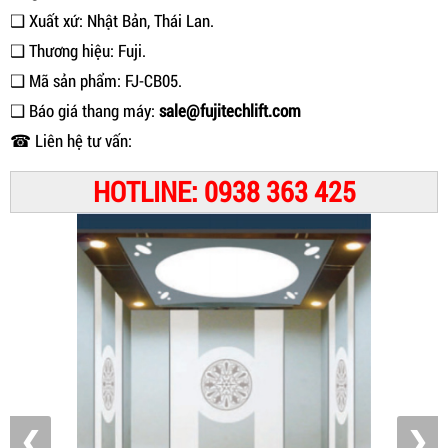
❑ Xuất xứ: Nhật Bản, Thái Lan.
❑ Thương hiệu: Fuji.
❑ Mã sản phẩm: FJ-CB05.
❑ Báo giá thang máy:
sale@fujitechlift.com
☎ Liên hệ tư vấn:
HOTLINE: 0938 363 425
❮
❯