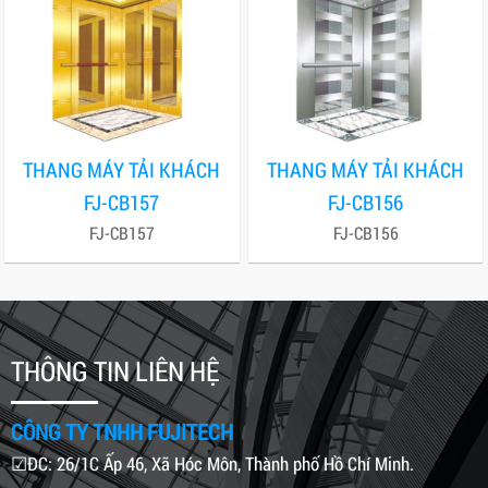
THANG MÁY TẢI KHÁCH
THANG MÁY TẢI KHÁCH
FJ-CB157
FJ-CB156
FJ-CB157
FJ-CB156
THÔNG TIN LIÊN HỆ
CÔNG TY TNHH FUJITECH
☑ĐC: 26/1C Ấp 46, Xã Hóc Môn, Thành phố Hồ Chí Minh.