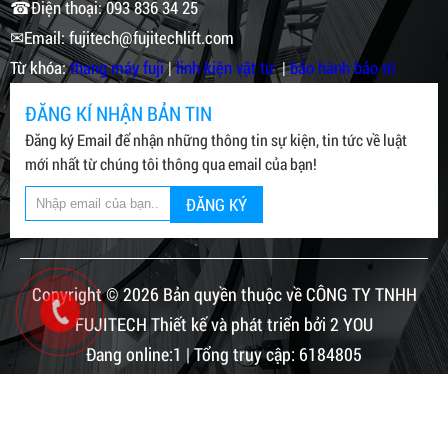
☎Điện thoại: 093 836 34 25
✉Email: fujitech@fujitechlift.com
Từ khóa:
thang máy fuji
|
linh kiện vật tư
|
bảo hành bảo trì
ĐĂNG KÍ NHẬN BẢN TIN
Đăng ký Email để nhận những thông tin sự kiện, tin tức về luật
mới nhất từ chúng tôi thông qua email của bạn!
ĐĂNG KÝ
Copyright © 2026 Bản quyền thuộc về CÔNG TY TNHH
FUJITECH Thiết kế và phát triển bởi 2 YOU
Đang online:1 | Tổng truy cập: 6184805