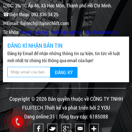
☑ĐC: 26/1C Ấp 46, Xã Hóc Môn, Thành phố Hồ Chí Minh.
☎Điện thoại: 093 836 34 25
✉Email: fujitech@fujitechlift.com
Từ khóa:
thang máy fuji
|
linh kiện vật tư
|
bảo hành bảo trì
ĐĂNG KÍ NHẬN BẢN TIN
Đăng ký Email để nhận những thông tin sự kiện, tin tức về luật
mới nhất từ chúng tôi thông qua email của bạn!
ĐĂNG KÝ
Copyright © 2026 Bản quyền thuộc về CÔNG TY TNHH
FUJITECH Thiết kế và phát triển bởi 2 YOU
Đang online:31 | Tổng truy cập: 6185088