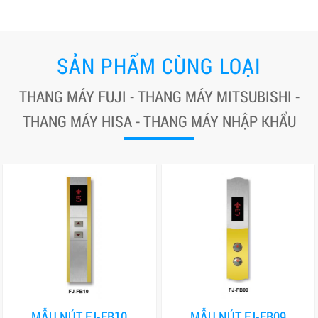
SẢN PHẨM CÙNG LOẠI
THANG MÁY FUJI - THANG MÁY MITSUBISHI -
THANG MÁY HISA - THANG MÁY NHẬP KHẨU
MẪU NÚT FJ-FB10
MẪU NÚT FJ-FB09