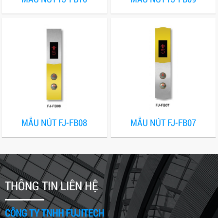
MẪU NÚT FJ-FB08
MẪU NÚT FJ-FB07
THÔNG TIN LIÊN HỆ
CÔNG TY TNHH FUJITECH