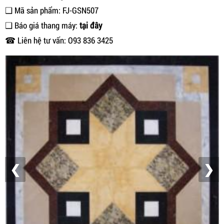
❑ Mã sản phẩm: FJ-GSN507
❑ Báo giá thang máy:
tại đây
☎ Liên hệ tư vấn: O93 836 3425
❮
❯