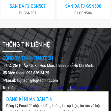
SÀN ĐÁ FJ-GSN507
SÀN ĐÁ FJ-GSN506
FJ-GSN507
FJ-GSN506
THÔNG TIN LIÊN HỆ
CÔNG TY TNHH FUJITECH
☑ĐC: 26/1C Ấp 46, Xã Hóc Môn, Thành phố Hồ Chí Minh.
☎Điện thoại: 093 836 34 25
✉Email: fujitech@fujitechlift.com
Từ khóa:
thang máy fuji
|
linh kiện vật tư
|
bảo hành bảo trì
ĐĂNG KÍ NHẬN BẢN TIN
Đăng ký Email để nhận những thông tin sự kiện, tin tức về luật