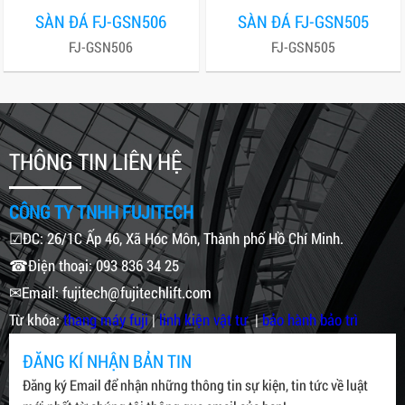
SÀN ĐÁ FJ-GSN506
SÀN ĐÁ FJ-GSN505
FJ-GSN506
FJ-GSN505
THÔNG TIN LIÊN HỆ
CÔNG TY TNHH FUJITECH
☑ĐC: 26/1C Ấp 46, Xã Hóc Môn, Thành phố Hồ Chí Minh.
☎Điện thoại: 093 836 34 25
✉Email: fujitech@fujitechlift.com
Từ khóa:
thang máy fuji
|
linh kiện vật tư
|
bảo hành bảo trì
ĐĂNG KÍ NHẬN BẢN TIN
Đăng ký Email để nhận những thông tin sự kiện, tin tức về luật