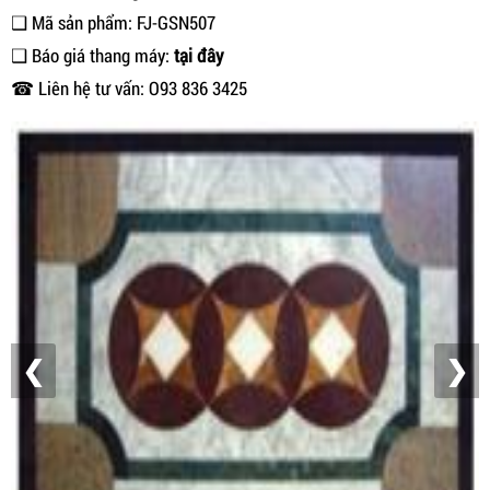
❑ Mã sản phẩm: FJ-GSN507
❑ Báo giá thang máy:
tại đây
☎ Liên hệ tư vấn: O93 836 3425
❮
❯