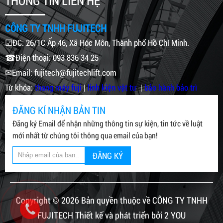
THÔNG TIN LIÊN HỆ
CÔNG TY TNHH FUJITECH
☑ĐC: 26/1C Ấp 46, Xã Hóc Môn, Thành phố Hồ Chí Minh.
☎Điện thoại: 093 836 34 25
✉Email: fujitech@fujitechlift.com
Từ khóa:
thang máy fuji
|
linh kiện vật tư
|
bảo hành bảo trì
ĐĂNG KÍ NHẬN BẢN TIN
Đăng ký Email để nhận những thông tin sự kiện, tin tức về luật
mới nhất từ chúng tôi thông qua email của bạn!
ĐĂNG KÝ
Copyright © 2026 Bản quyền thuộc về CÔNG TY TNHH
FUJITECH Thiết kế và phát triển bởi 2 YOU