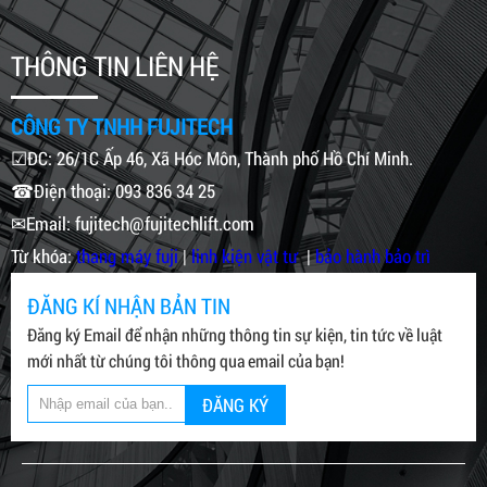
THÔNG TIN LIÊN HỆ
CÔNG TY TNHH FUJITECH
☑ĐC: 26/1C Ấp 46, Xã Hóc Môn, Thành phố Hồ Chí Minh.
☎Điện thoại: 093 836 34 25
✉Email: fujitech@fujitechlift.com
Từ khóa:
thang máy fuji
|
linh kiện vật tư
|
bảo hành bảo trì
ĐĂNG KÍ NHẬN BẢN TIN
Đăng ký Email để nhận những thông tin sự kiện, tin tức về luật
mới nhất từ chúng tôi thông qua email của bạn!
ĐĂNG KÝ