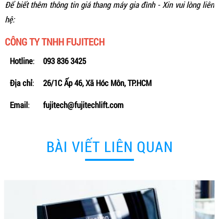
Để biết thêm thông tin giá thang máy gia đình - Xin vui lòng liên
hệ:
CÔNG TY TNHH FUJITECH
Hotline
:
093 836 3425
Địa chỉ
:
26/1C Ấp 46, Xã Hóc Môn, TP.HCM
Email
:
fujitech@fujitechlift.com
BÀI VIẾT LIÊN QUAN