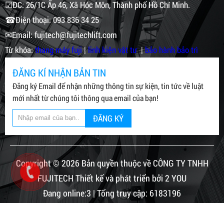
☑ĐC: 26/1C Ấp 46, Xã Hóc Môn, Thành phố Hồ Chí Minh.
☎Điện thoại: 093 836 34 25
✉Email: fujitech@fujitechlift.com
Từ khóa:
thang máy fuji
|
linh kiện vật tư
|
bảo hành bảo trì
ĐĂNG KÍ NHẬN BẢN TIN
Đăng ký Email để nhận những thông tin sự kiện, tin tức về luật
mới nhất từ chúng tôi thông qua email của bạn!
ĐĂNG KÝ
Copyright © 2026 Bản quyền thuộc về CÔNG TY TNHH
FUJITECH Thiết kế và phát triển bởi 2 YOU
Đang online:3 | Tổng truy cập: 6183196