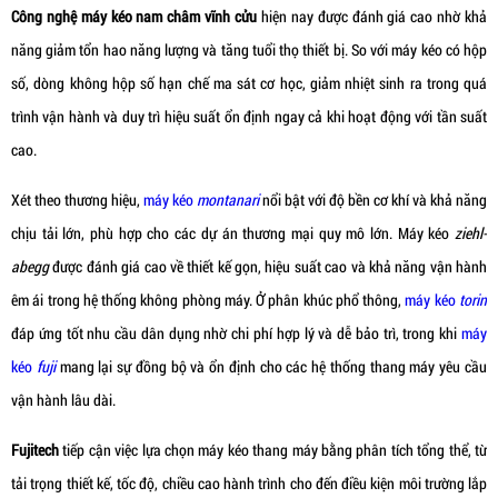
Công nghệ máy kéo nam châm vĩnh cửu
hiện nay được đánh giá cao nhờ khả
năng giảm tổn hao năng lượng và tăng tuổi thọ thiết bị. So với máy kéo có hộp
số, dòng không hộp số hạn chế ma sát cơ học, giảm nhiệt sinh ra trong quá
trình vận hành và duy trì hiệu suất ổn định ngay cả khi hoạt động với tần suất
cao.
Xét theo thương hiệu,
máy kéo
montanari
nổi bật với độ bền cơ khí và khả năng
chịu tải lớn, phù hợp cho các dự án thương mại quy mô lớn. Máy kéo
ziehl-
abegg
được đánh giá cao về thiết kế gọn, hiệu suất cao và khả năng vận hành
êm ái trong hệ thống không phòng máy. Ở phân khúc phổ thông,
máy kéo
torin
đáp ứng tốt nhu cầu dân dụng nhờ chi phí hợp lý và dễ bảo trì, trong khi
máy
kéo
fuji
mang lại sự đồng bộ và ổn định cho các hệ thống thang máy yêu cầu
vận hành lâu dài.
Fujitech
tiếp cận việc lựa chọn máy kéo thang máy bằng phân tích tổng thể, từ
tải trọng thiết kế, tốc độ, chiều cao hành trình cho đến điều kiện môi trường lắp