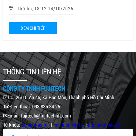
Thứ ba, 18:12 14/10/2025
XEM CHI TIẾT
THÔNG TIN LIÊN HỆ
CÔNG TY TNHH FUJITECH
☑ĐC: 26/1C Ấp 46, Xã Hóc Môn, Thành phố Hồ Chí Minh.
☎Điện thoại: 093 836 34 25
✉Email: fujitech@fujitechlift.com
Từ khóa:
thang máy fuji
|
linh kiện vật tư
|
bảo hành bảo trì