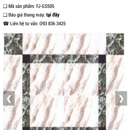
❑ Mã sản phẩm: FJ-GS505
❑ Báo giá thang máy:
tại đây
☎ Liên hệ tư vấn: O93 836 3425
❮
❯