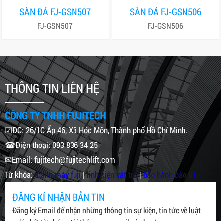
SÀN ĐÁ FJ-GSN507
SÀN ĐÁ FJ-GSN506
FJ-GSN507
FJ-GSN506
THÔNG TIN LIÊN HỆ
CÔNG TY TNHH FUJITECH
☑ĐC: 26/1C Ấp 46, Xã Hóc Môn, Thành phố Hồ Chí Minh.
☎Điện thoại: 093 836 34 25
✉Email: fujitech@fujitechlift.com
Từ khóa:
thang máy fuji
|
linh kiện vật tư
|
bảo hành bảo trì
ĐĂNG KÍ NHẬN BẢN TIN
Đăng ký Email để nhận những thông tin sự kiện, tin tức về luật