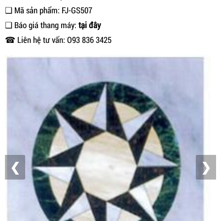
❑ Mã sản phẩm: FJ-GS507
❑ Báo giá thang máy:
tại đây
☎ Liên hệ tư vấn: O93 836 3425
❮
❯