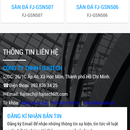
SÀN ĐÁ FJ-GSN507
SÀN ĐÁ FJ-GSN506
FJ-GSN507
FJ-GSN506
THÔNG TIN LIÊN HỆ
CÔNG TY TNHH FUJITECH
☑ĐC: 26/1C Ấp 46, Xã Hóc Môn, Thành phố Hồ Chí Minh.
☎Điện thoại: 093 836 34 25
✉Email: fujitech@fujitechlift.com
Từ khóa:
thang máy fuji
|
linh kiện vật tư
|
bảo hành bảo trì
ĐĂNG KÍ NHẬN BẢN TIN
Đăng ký Email để nhận những thông tin sự kiện, tin tức về luật