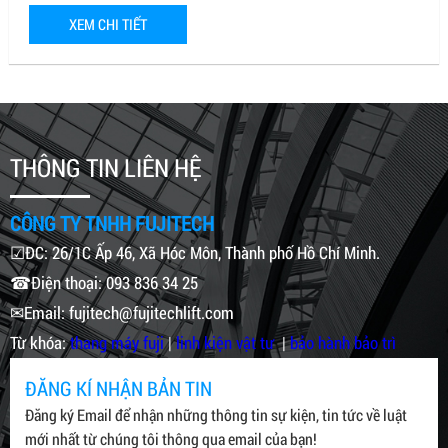
XEM CHI TIẾT
THÔNG TIN LIÊN HỆ
CÔNG TY TNHH FUJITECH
☑ĐC: 26/1C Ấp 46, Xã Hóc Môn, Thành phố Hồ Chí Minh.
☎Điện thoại: 093 836 34 25
✉Email: fujitech@fujitechlift.com
Từ khóa:
thang máy fuji
|
linh kiện vật tư
|
bảo hành bảo trì
ĐĂNG KÍ NHẬN BẢN TIN
Đăng ký Email để nhận những thông tin sự kiện, tin tức về luật
mới nhất từ chúng tôi thông qua email của bạn!