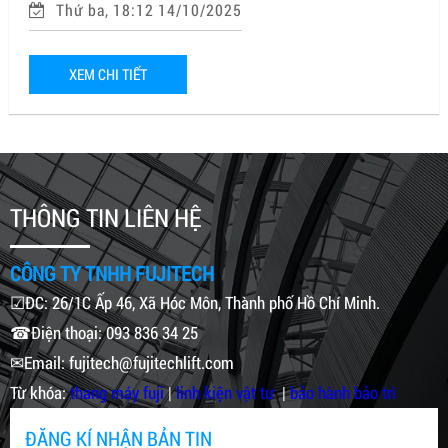
Thứ ba, 18:12 14/10/2025
XEM CHI TIẾT
THÔNG TIN LIÊN HỆ
CÔNG TY TNHH FUJITECH
☑ĐC: 26/1C Ấp 46, Xã Hóc Môn, Thành phố Hồ Chí Minh.
☎Điện thoại: 093 836 34 25
✉Email: fujitech@fujitechlift.com
Từ khóa:
thang máy fuji
|
linh kiện vật tư
|
bảo hành bảo trì
ĐĂNG KÍ NHẬN BẢN TIN