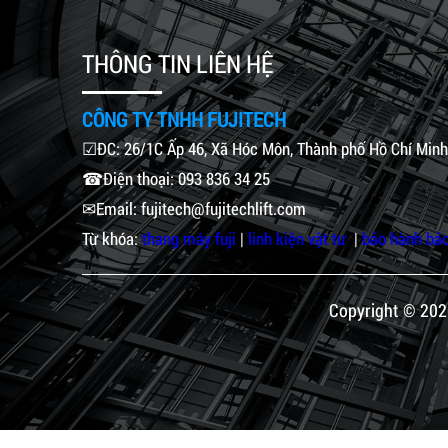
THÔNG TIN LIÊN HỆ
CÔNG TY TNHH FUJITECH
☑ĐC: 26/1C Ấp 46, Xã Hóc Môn, Thành phố Hồ Chí Minh
☎Điện thoại: 093 836 34 25
✉Email: fujitech@fujitechlift.com
Từ khóa:
thang máy fuji
|
linh kiện vật tư
|
bảo hành bảo
Copyright © 202